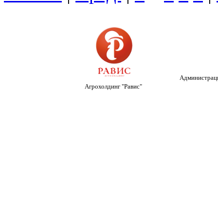
Администраци
Агрохолдинг "Равис"