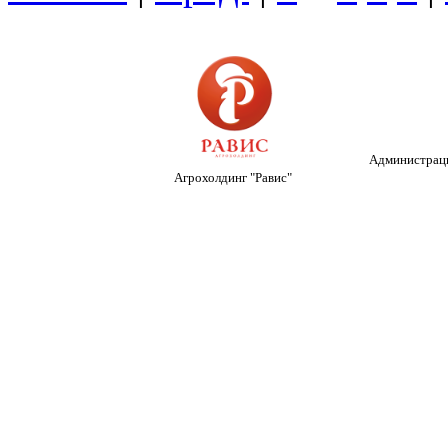
Администраци
Агрохолдинг "Равис"