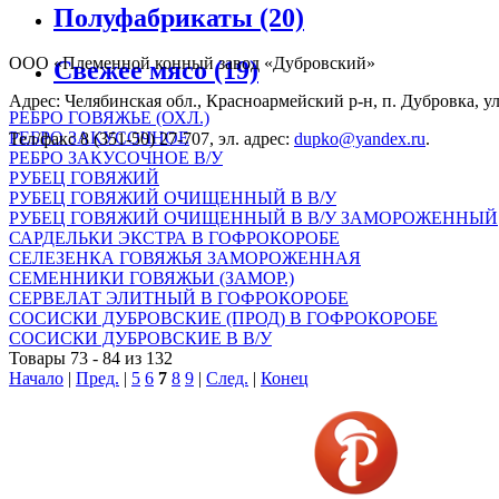
Полуфабрикаты
(20)
ООО «Племенной конный завод «Дубровский»
Свежее мясо
(19)
Адрес: Челябинская обл., Красноармейский р-н, п. Дубровка, ул
РЕБРО ГОВЯЖЬЕ (ОХЛ.)
РЕБРО ЗАКУСОЧНОЕ
Тел/факс 8 (351-50) 27-707, эл. адрес:
dupko@yandex.ru
.
РЕБРО ЗАКУСОЧНОЕ В/У
РУБЕЦ ГОВЯЖИЙ
РУБЕЦ ГОВЯЖИЙ ОЧИЩЕННЫЙ В В/У
РУБЕЦ ГОВЯЖИЙ ОЧИЩЕННЫЙ В В/У ЗАМОРОЖЕННЫЙ
САРДЕЛЬКИ ЭКСТРА В ГОФРОКОРОБЕ
СЕЛЕЗЕНКА ГОВЯЖЬЯ ЗАМОРОЖЕННАЯ
СЕМЕННИКИ ГОВЯЖЬИ (ЗАМОР.)
СЕРВЕЛАТ ЭЛИТНЫЙ В ГОФРОКОРОБЕ
СОСИСКИ ДУБРОВСКИЕ (ПРОД) В ГОФРОКОРОБЕ
СОСИСКИ ДУБРОВСКИЕ В В/У
Товары 73 - 84 из 132
Начало
|
Пред.
|
5
6
7
8
9
|
След.
|
Конец