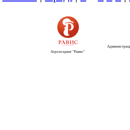
Администраци
Агрохолдинг "Равис"